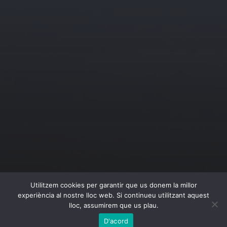
© 2026
DMC PHOTO
Utilitzem cookies per garantir que us donem la millor
experiència al nostre lloc web. Si continueu utilitzant aquest
THEME BY
ANDERS NORÉN
lloc, assumirem que us plau.
D'acord